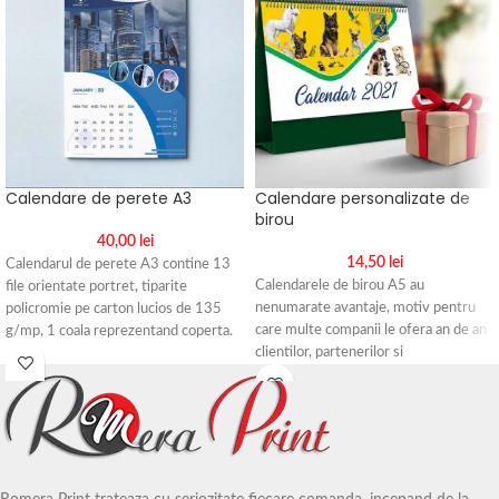
Calendare de perete A3
Calendare personalizate de
birou
40,00
lei
14,50
lei
Calendarul de perete A3 contine 13
Calendarele de birou A5 au
file orientate portret, tiparite
nenumarate avantaje, motiv pentru
policromie pe carton lucios de 135
care multe companii le ofera an de an
g/mp, 1 coala reprezentand coperta.
clientilor, partenerilor si
Suportul din spatele calendarului este
colaboratorilor. Acestea indeplinesc,
realizat din carton duplex de 300
pe langa functia principala de
gr/mp.
organizare si de planificare a timpului
Personalizarea se realizeaza integral,
si rolul de instrument de marketing.
indiferent de cantitatea comanda,
Personalizarea se realizeaza integral,
astfel ca fiecare fila poate avea
indiferent de cantitatea comandata,
particularitatile ei. Filele sunt tiparite