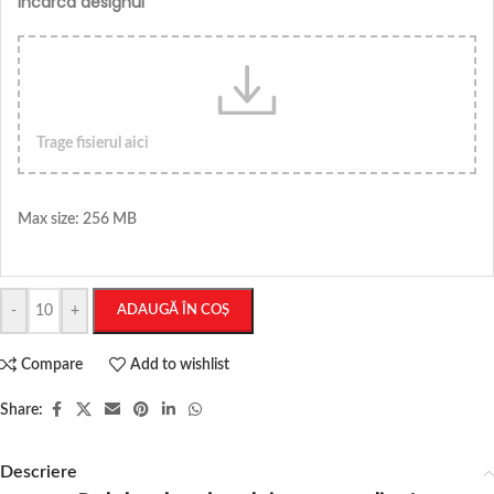
Incarca designul
Trage fisierul aici
Max size: 256 MB
-
+
ADAUGĂ ÎN COȘ
Compare
Add to wishlist
Share:
Descriere