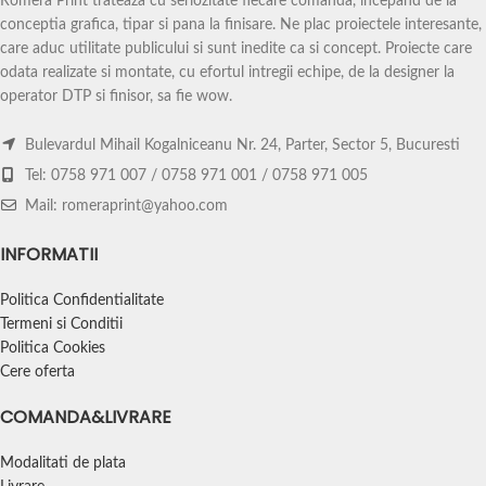
Romera Print trateaza cu seriozitate fiecare comanda, incepand de la
astfel ca fiecare fila poate avea
color pe o singura fata.
conceptia grafica, tipar si pana la finisare. Ne plac proiectele interesante,
particularitatile ei. Filele sunt tiparite
care aduc utilitate publicului si sunt inedite ca si concept. Proiecte care
Dimensiunea calendarelor de perete
color pe o singura fata.
odata realizate si montate, cu efortul intregii echipe, de la designer la
standard este
A3 (30×42 cm).
operator DTP si finisor, sa fie wow.
Dimensiunea calendarelor de birou
Comanda minima = 10 buc.
Pentru
este
A5 (14×21 cm).
Preturile afisate
cantitati mai mici, acceseaza
in configuratorul de produs sunt
Bulevardul Mihail Kogalniceanu Nr. 24, Parter, Sector 5, Bucuresti
pagina
calendare personalizate.
valabile pentru printarea filelor pe o
Tel: 0758 971 007 / 0758 971 001 / 0758 971 005
singura fata. Imprimarea se poate
face si fata-verso. pentru asta, va
Mail: romeraprint@yahoo.com
rugam sa solicitati o oferta in
prealabil.
INFORMATII
Hartia, din care sunt realizate
Politica Confidentialitate
calendarele de birou A5, are finisaj
Termeni si Conditii
lucios si un grad ridicat de alb.
Suportul este realizat din carton rigid
Politica Cookies
de 300-350 gr/mp., iar prinderea se
Cere oferta
realizeaza cu spira metalica de culoare
alb sau negru.
COMANDA&LIVRARE
Comanda minima = 10 buc.
Pentru
Modalitati de plata
cantitati mai mici, acceseaza