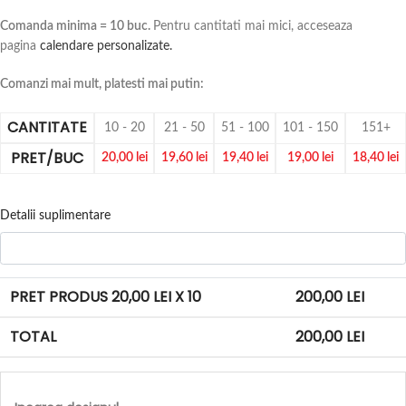
Comanda minima = 10 buc.
Pentru cantitati mai mici, acceseaza
pagina
calendare personalizate.
Comanzi mai mult, platesti mai putin:
CANTITATE
10 - 20
21 - 50
51 - 100
101 - 150
151+
PRET/BUC
20,00
lei
19,60
lei
19,40
lei
19,00
lei
18,40
lei
Detalii suplimentare
PRET PRODUS
20,00
LEI X 10
200,00
LEI
TOTAL
200,00
LEI