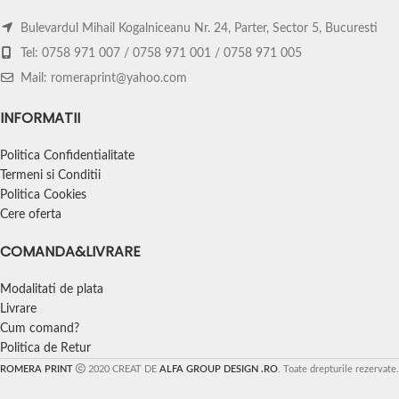
contactat de un reprezentant Romera
Print pentru a va trimite o simulare cu
Print pentru ava trimite o simulare cu
incadrarea pozelor tale si a textului
Bulevardul Mihail Kogalniceanu Nr. 24, Parter, Sector 5, Bucuresti
incadrarea pozelor tale si a textului
ales pe modelul canii respective.
Tel: 0758 971 007 / 0758 971 001 / 0758 971 005
ales pe modelul canii respective.
Personalizarea produselor incepe
Personalizarea produselor incepe
Mail: romeraprint@yahoo.com
numai dupa ce simularea grafica a fost
numai dupa ce simularea grafica a fost
confirmata de catre tine in prealabil.
confirmata de catre tine in prealabil.
INFORMATII
Politica Confidentialitate
Termeni si Conditii
Politica Cookies
Cere oferta
COMANDA&LIVRARE
Modalitati de plata
Livrare
Cum comand?
Politica de Retur
ROMERA PRINT
2020 CREAT DE
ALFA GROUP DESIGN .RO
. Toate drepturile rezervate.