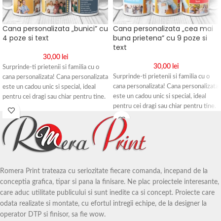
Cana personalizata „bunici” cu
Cana personalizata „cea mai
4 poze si text
buna prietena” cu 9 poze si
text
30,00
lei
30,00
lei
Surprinde-ti prietenii si familia cu o
Surprinde-ti prietenii si familia cu o
cana personalizata! Cana personalizata
cana personalizata! Cana personalizata
este un cadou unic si special, ideal
este un cadou unic si special, ideal
pentru cei dragi sau chiar pentru tine.
pentru cei dragi sau chiar pentru tine.
Cana poate fi personalizata dupa acest
Cana poate fi personalizata dupa acest
model cu fotografiile si textul dvs.
model cu fotografiile si textul dvs.
Personalizarea se face prin sublimare,
Personalizarea se face prin sublimare,
ceea ce inseamna ca fotografia sau
ceea ce inseamna ca fotografia sau
textul vor fi imprimate in compozitia
textul vor fi imprimate in compozitia
canii, fiind astfel protejata la
canii, fiind astfel protejata la
zgarieturi.
Romera Print trateaza cu seriozitate fiecare comanda, incepand de la
zgarieturi.
conceptia grafica, tipar si pana la finisare. Ne plac proiectele interesante,
Nu trebuie decat sa incarcati
care aduc utilitate publicului si sunt inedite ca si concept. Proiecte care
Nu trebuie decat sa incarcati
fotografiile si sa scrieti mesajul dorit.
odata realizate si montate, cu efortul intregii echipe, de la designer la
fotografiile si sa scrieti mesajul dorit.
Dupa plasarea comenzii o sa fii
operator DTP si finisor, sa fie wow.
Dupa plasarea comenzii o sa fii
contactat de un reprezentant Romera