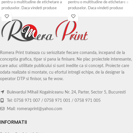
pentru o multitudine de etichetare a
pentru o multitudine de etichetare a
produselor. Daca vindeti produse
produselor. Daca vindeti produse
artizanale sau produse realizate
artizanale sau produse realizate
manual, etichetele autoadezive sunt
manual, etichetele autoadezive sunt
alegerea perfecta.
alegerea perfecta.
Design-ul etichetei se printeaza pe
Design-ul etichetei se printeaza pe
autocolant de hartie si se taie la
autocolant de hartie si se taie la
ghilotina la dimensiunea solicitata.
ghilotina la dimensiunea solicitata.
Pretul etichetelor variaza in functie
Pretul etichetelor variaza in functie
Romera Print trateaza cu seriozitate fiecare comanda, incepand de la
de dimensiuni si tiraj (numar de bucati
de dimensiuni si tiraj (numar de bucati
conceptia grafica, tipar si pana la finisare. Ne plac proiectele interesante,
dorite).
dorite).
care aduc utilitate publicului si sunt inedite ca si concept. Proiecte care
odata realizate si montate, cu efortul intregii echipe, de la designer la
operator DTP si finisor, sa fie wow.
Bulevardul Mihail Kogalniceanu Nr. 24, Parter, Sector 5, Bucuresti
Tel: 0758 971 007 / 0758 971 001 / 0758 971 005
Mail: romeraprint@yahoo.com
INFORMATII