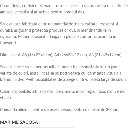
Cu un design rezistent si maner rasucit, aceasta sacosa ofera o solutie de
ambalaj versatila si atractiva pentru brandul dvs.
Sacosa este fabricata dintr-un material de inalta calitate, rezistent si
durabil, asigurand protectia produselor dvs. si mentinandu-le in
siguranta. Manerul rasucit adauga un plus de confort si usurinta in
transport.
Dimensiuni: A5 (15x22x8 cm), A4 (26x33x12 cm), A3 (31x42x12 cm).
Sacosa hartie cu maner rasucit alb poate fi personalizata intr-o gama
variata de culori, astfel incat sa se potriveasca cu identitatea vizuala a
brandului dvs. Aveti posibilitatea de a alege dintr-o paleta larga de culori.
Culori disponibile: alb, albastru, bleu, maro, mov, negru, rosu, roz, verde,
visiniu.
Comanda minima pentru sacosele personalizate color este de 30 buc.
MARIME SACOSA