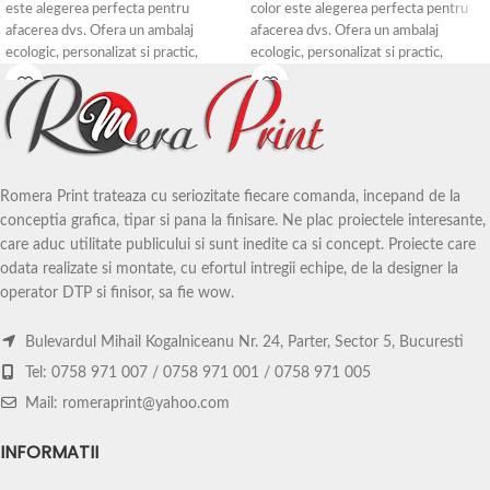
este alegerea perfecta pentru
color este alegerea perfecta pentru
afacerea dvs. Ofera un ambalaj
afacerea dvs. Ofera un ambalaj
ecologic, personalizat si practic,
ecologic, personalizat si practic,
adaptat dimensiunilor si culorilor
adaptat dimensiunilor si culorilor
preferate.
preferate.
Cu un design rezistent si maner
Cu un design rezistent si maner
rasucit, aceasta sacosa ofera o solutie
rasucit, aceasta sacosa ofera o solutie
de ambalaj versatila si atractiva
de ambalaj versatila si atractiva
pentru brandul dvs.
pentru brandul dvs.
Romera Print trateaza cu seriozitate fiecare comanda, incepand de la
conceptia grafica, tipar si pana la finisare. Ne plac proiectele interesante,
Sacosa este fabricata dintr-un
Sacosa este fabricata dintr-un
care aduc utilitate publicului si sunt inedite ca si concept. Proiecte care
material de inalta calitate, rezistent si
material de inalta calitate, rezistent si
odata realizate si montate, cu efortul intregii echipe, de la designer la
durabil, asigurand protectia
durabil, asigurand protectia
operator DTP si finisor, sa fie wow.
produselor dvs. si mentinandu-le in
produselor dvs. si mentinandu-le in
siguranta. Manerul rasucit adauga un
siguranta. Manerul rasucit adauga un
plus de confort si usurinta in
plus de confort si usurinta in
Bulevardul Mihail Kogalniceanu Nr. 24, Parter, Sector 5, Bucuresti
transport.
transport.
Tel: 0758 971 007 / 0758 971 001 / 0758 971 005
Dimensiuni: A5 (15x22x8 cm), A4
Dimensiuni: A5 (15x22x8 cm), A4
Mail: romeraprint@yahoo.com
(26x33x12 cm), A3 (31x42x12 cm).
(26x33x12 cm), A3 (31x42x12 cm).
Sacosa hartie cu maner rasucit alb
Sacosa hartie cu maner rasucit alb
INFORMATII
poate fi personalizata intr-o gama
poate fi personalizata intr-o gama
variata de culori, astfel incat sa se
variata de culori, astfel incat sa se