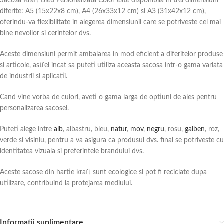
Sacosa Kraft Bleu Personalizata Color este disponibila in trei dimensiuni
diferite: A5 (15x22x8 cm), A4 (26x33x12 cm) si A3 (31x42x12 cm),
oferindu-va flexibilitate in alegerea dimensiunii care se potriveste cel mai
bine nevoilor si cerintelor dvs.
Aceste dimensiuni permit ambalarea in mod eficient a diferitelor produse
si articole, astfel incat sa puteti utiliza aceasta sacosa intr-o gama variata
de industrii si aplicatii.
Cand vine vorba de culori, aveti o gama larga de optiuni de ales pentru
personalizarea sacosei.
Puteti alege intre
alb
, albastru, bleu,
natur
,
mov
,
negru
, rosu,
galben
, roz,
verde si visiniu, pentru a va asigura ca produsul dvs. final se potriveste cu
identitatea vizuala si preferintele brandului dvs.
Aceste sacose din hartie kraft sunt ecologice si pot fi reciclate dupa
utilizare, contribuind la protejarea mediului.
Informații suplimentare