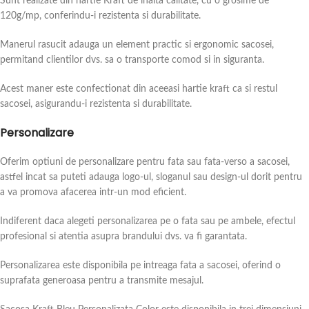
Sunt realizate din hartie Kraft de inalta calitate, cu o grosime de
120g/mp, conferindu-i rezistenta si durabilitate.
Manerul rasucit adauga un element practic si ergonomic sacosei,
permitand clientilor dvs. sa o transporte comod si in siguranta.
Acest maner este confectionat din aceeasi hartie kraft ca si restul
sacosei, asigurandu-i rezistenta si durabilitate.
Personalizare
Oferim optiuni de personalizare pentru fata sau fata-verso a sacosei,
astfel incat sa puteti adauga logo-ul, sloganul sau design-ul dorit pentru
a va promova afacerea intr-un mod eficient.
Indiferent daca alegeti personalizarea pe o fata sau pe ambele, efectul
profesional si atentia asupra brandului dvs. va fi garantata.
Personalizarea este disponibila pe intreaga fata a sacosei, oferind o
suprafata generoasa pentru a transmite mesajul.