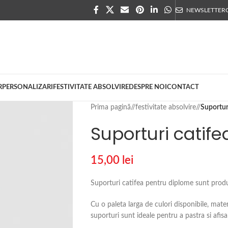
NEWSLETTER
R
PERSONALIZARI
FESTIVITATE ABSOLVIRE
DESPRE NOI
CONTACT
Prima pagină
/
festivitate absolvire
/
Suportur
Suporturi catif
15,00
lei
Suporturi catifea pentru diplome sunt produse
Cu o paleta larga de culori disponibile, mater
suporturi sunt ideale pentru a pastra si afis