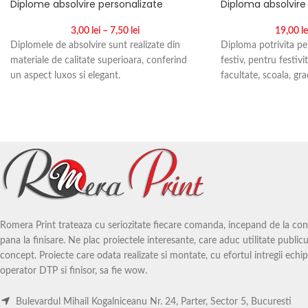
Diplome absolvire personalizate
Diploma absolvire
3,00
lei
–
7,50
lei
19,00
le
Diplomele de absolvire sunt realizate din
Diploma potrivita pe
materiale de calitate superioara, conferind
festiv, pentru festivi
un aspect luxos si elegant.
facultate, scoala, gra
Diploma se personali
Pretul include atat s
pretul de tipar al di
Romera Print trateaza cu seriozitate fiecare comanda, incepand de la conce
pana la finisare. Ne plac proiectele interesante, care aduc utilitate publicul
concept. Proiecte care odata realizate si montate, cu efortul intregii echip
operator DTP si finisor, sa fie wow.
Bulevardul Mihail Kogalniceanu Nr. 24, Parter, Sector 5, Bucuresti