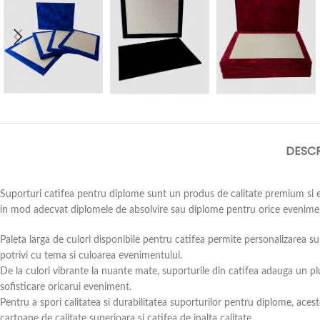
DESCR
Suporturi catifea pentru diplome sunt un produs de calitate premium si e
in mod adecvat diplomele de absolvire sau diplome pentru orice evenime
Paleta larga de culori disponibile pentru catifea permite personalizarea s
potrivi cu tema si culoarea evenimentului.
De la culori vibrante la nuante mate, suporturile din catifea adauga un plus
sofisticare oricarui eveniment.
Pentru a spori calitatea si durabilitatea suporturilor pentru diplome, acest
cartoane de calitate superioara si catifea de inalta calitate.