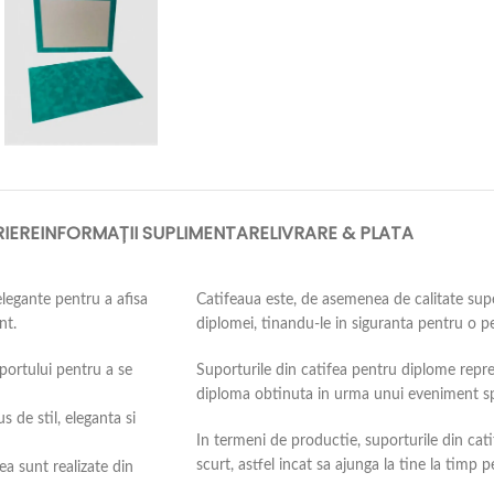
IERE
INFORMAȚII SUPLIMENTARE
LIVRARE & PLATA
legante pentru a afisa
Catifeaua este, de asemenea de calitate super
nt.
diplomei, tinandu-le in siguranta pentru o p
uportului pentru a se
Suporturile din catifea pentru diplome reprez
diploma obtinuta in urma unui eveniment sp
 de stil, eleganta si
In termeni de productie, suporturile din cat
scurt, astfel incat sa ajunga la tine la timp
ea sunt realizate din