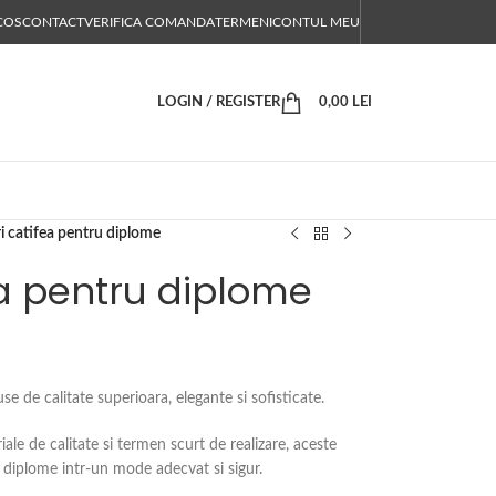
COS
CONTACT
VERIFICA COMANDA
TERMENI
CONTUL MEU
LOGIN / REGISTER
0,00
LEI
i catifea pentru diplome
ea pentru diplome
 de calitate superioara, elegante si sofisticate.
iale de calitate si termen scurt de realizare, aceste
a diplome intr-un mode adecvat si sigur.