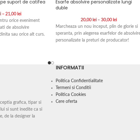
 pe suport de catifea
Esarfe absolvire personalizate lungi
duble
i
–
21,00
lei
20,00
lei
–
30,00
lei
ntru orice eveniment
Marcheaza un nou inceput, plin de glorie si
tati de absolvire
speranta, prin alegerea esarfelor de absolvir
dinita sau orice alt curs.
personalizate la preturi de producator!
zeaza cu datele dorite.
Esarfe personalizate absolvire sunt frecvent
uportul de catifea cat si
intalnite la ceremoniile de absolvire, unde
plomei, format A4.
absolventii le poarta pentru a simboliza
INFORMATII
finalizarea cursurilor si pregatirea pentru a
trece intr-o noua etapa in viata lor.
Politica Confidentialitate
Termeni si Conditii
Dimensiuni: 150 cm lungime, 12-12.5 cm
Politica Cookies
latime.
Cere oferta
ptia grafica, tipar si
Comanda minima 10 buc. Pentru comenzile
ui si sunt inedite ca si
sub 10 buc se achita o taxa suplimentara d
e, de la designer la
60 lei pentru matrita serigrafica.