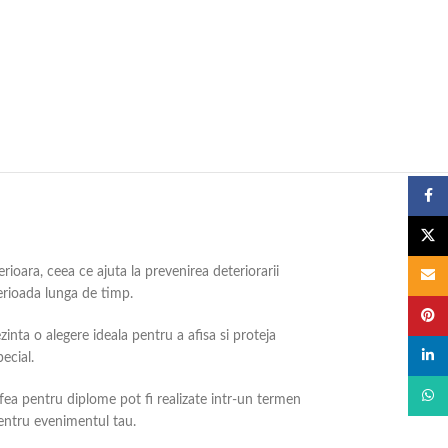
Faceb
X
ioara, ceea ce ajuta la prevenirea deteriorarii
Email
erioada lunga de timp.
Pinter
inta o alegere ideala pentru a afisa si proteja
linked
ecial.
What
ifea pentru diplome pot fi realizate intr-un termen
 pentru evenimentul tau.