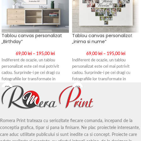
Tablou canvas personalizat
Tablou canvas personalizat
„Birthday”
„inima si nume”
69,00
lei
–
195,00
lei
69,00
lei
–
195,00
lei
Indiferent de ocazie, un tablou
Indiferent de ocazie, un tablou
personalizat este cel mai potrivit
personalizat este cel mai potrivit
cadou. Surprinde-i pe cei dragi cu
cadou. Surprinde-i pe cei dragi cu
fotografiile lor transformate in
fotografiile lor transformate in
tablouri canvas, gata de agatat pe
tablouri canvas, gata de agatat pe
perete, in locul preferat din casa.
perete, in locul preferat din casa.
Realizam tablouri canvas
Realizam tablouri canvas
personalizate cu imaginile dorite,
personalizate cu imaginile dorite,
aproape la orice dimensiune.
aproape la orice dimensiune.
Romera Print trateaza cu seriozitate fiecare comanda, incepand de la
Daca doresti alta dimensiune fata de
Daca doresti alta dimensiune fata de
conceptia grafica, tipar si pana la finisare. Ne plac proiectele interesante,
cele de pe site, te rugam sa ne
cele de pe site, te rugam sa ne
care aduc utilitate publicului si sunt inedite ca si concept. Proiecte care
contactezi pentru o oferta de pret.
contactezi pentru o oferta de pret.