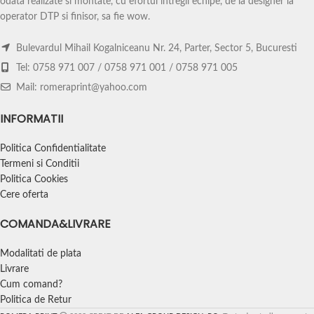
odata realizate si montate, cu efortul intregii echipe, de la designer la
Tablourile sunt tiparite pe canvas la o
Tablourile sunt tiparite pe canvas la o
operator DTP si finisor, sa fie wow.
rezolutie excelenta avand culori
rezolutie excelenta avand culori
extrem de vii si la un pret accesibil.
extrem de vii si la un pret accesibil.
Bulevardul Mihail Kogalniceanu Nr. 24, Parter, Sector 5, Bucuresti
Tablourile vin montate pe sasiu din
Tablourile vin montate pe sasiu din
lemn si sunt usor de montat pe
lemn si sunt usor de montat pe
Tel: 0758 971 007 / 0758 971 001 / 0758 971 005
perete.
perete.
Mail: romeraprint@yahoo.com
INFORMATII
Politica Confidentialitate
Termeni si Conditii
Politica Cookies
Cere oferta
COMANDA&LIVRARE
Modalitati de plata
Livrare
Cum comand?
Politica de Retur