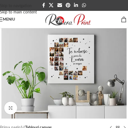
Skip to navigation
Skip to main content
MENIU
Click to enlarge
Prima pagină
/
Tablouri canvas