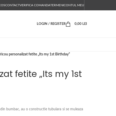
COS
CONTACT
VERIFICA COMANDA
TERMENI
CONTUL MEU
LOGIN / REGISTER
0,00
LEI
ricou personalizat fetite „Its my 1st Birthday”
at fetite „Its my 1st
 din bumbac, au o constructie tubulara si se muleaza