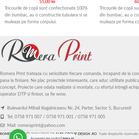
55,00
lei
60
Tricourile de copii sunt confectionate 100%
Tricourile de copii 
din bumbac, au o constructie tubulara si se
din bumbac, au o con
muleaza pe forma corpului.
muleaza pe forma co
Printul este realizat prin sublimare.
Printul este realizat 
Romera Print te ajuta sa-ti pui in practica
Romera Print te ajuta
ideile, oricat de trasnite sau inedite ar fi. La
ideile, oricat de trasn
noi poti imprima pe tricouri ce vrei tu foarte
noi poti imprima pe t
usor. Incarci pe site poza si/sau textul tau, iar
usor. Incarci pe site 
noi iti facem tricoul fix cum iti doresti.
noi iti facem tricoul 
Romera Print trateaza cu seriozitate fiecare comanda, incepand de la conce
pana la finisare. Ne plac proiectele interesante, care aduc utilitate publicul
concept. Proiecte care odata realizate si montate, cu efortul intregii echip
operator DTP si finisor, sa fie wow.
Bulevardul Mihail Kogalniceanu Nr. 24, Parter, Sector 5, Bucuresti
Tel: 0758 971 007 / 0758 971 001 / 0758 971 005
Mail: romeraprint@yahoo.com
ROMERA PRINT
2020 CREAT DE
ALFA GROUP DESIGN .RO
. Toate drepturile rezervate.
Ai nevoie de ajutor?
Intra in