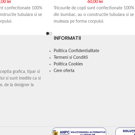
,00
lei
60,00
lei
sunt confectionate 100%
Tricourile de copii sunt confectionate 100%
structie tubulara si se
din bumbac, au o constructie tubulara si se
rpului.
muleaza pe forma corpului.
prin sublimare.
Printul este realizat prin sublimare.
INFORMATII
 sa-ti pui in practica
Romera Print te ajuta sa-ti pui in practica
ite sau inedite ar fi. La
ideile, oricat de trasnite sau inedite ar fi. La
Politica Confidentialitate
ricouri ce vrei tu foarte
noi poti imprima pe tricouri ce vrei tu foart
Termeni si Conditii
poza si/sau textul tau, iar
usor. Incarci pe site poza si/sau textul tau, ia
Politica Cookies
fix cum iti doresti.
noi iti facem tricoul fix cum iti doresti.
Cere oferta
ptia grafica, tipar si
ui si sunt inedite ca si
e, de la designer la