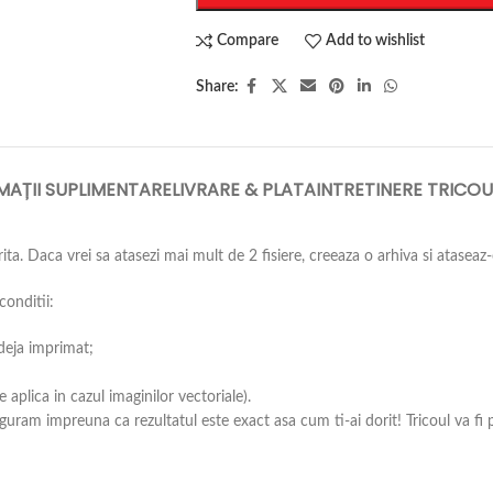
Compare
Add to wishlist
Share:
MAȚII SUPLIMENTARE
LIVRARE & PLATA
INTRETINERE TRICOU
ta. Daca vrei sa atasezi mai mult de 2 fisiere, creeaza o arhiva si ataseaz-
conditii:
 deja imprimat;
aplica in cazul imaginilor vectoriale).
guram impreuna ca rezultatul este exact asa cum ti-ai dorit! Tricoul va fi 