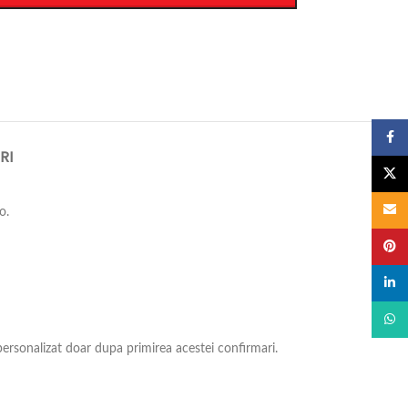
Faceb
RI
X
Email
o.
Pinter
linked
What
personalizat doar dupa primirea acestei confirmari.