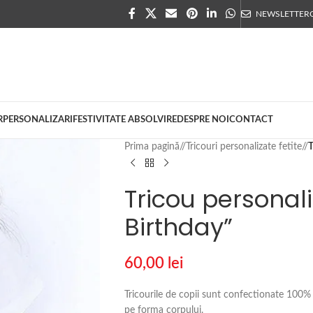
NEWSLETTER
R
PERSONALIZARI
FESTIVITATE ABSOLVIRE
DESPRE NOI
CONTACT
Prima pagină
/
Tricouri personalizate fetite
/
T
Tricou personaliz
Birthday”
60,00
lei
Tricourile de copii sunt confectionate 100%
pe forma corpului.