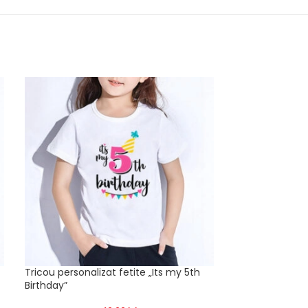
Tricou personalizat fetite „Its my 5th
Tricou personal
Birthday”
Birthday”