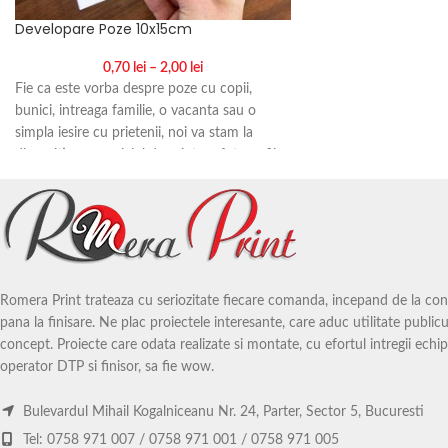
Developare Poze 10x15cm
0,70
lei
–
2,00
lei
Fie ca este vorba despre poze cu copii,
bunici, intreaga familie, o vacanta sau o
simpla iesire cu prietenii, noi va stam la
dispozitie cu serviciul de printare fotografii.
Peste aceste amintiri nu trebuie lasat sa se
astearna timpul si printarea fotografiilor este
o modalitate placuta si eficienta sa retraiesti
acele momente.
Romera Print trateaza cu seriozitate fiecare comanda, incepand de la conce
pana la finisare. Ne plac proiectele interesante, care aduc utilitate publicul
concept. Proiecte care odata realizate si montate, cu efortul intregii echip
operator DTP si finisor, sa fie wow.
Bulevardul Mihail Kogalniceanu Nr. 24, Parter, Sector 5, Bucuresti
Tel: 0758 971 007 / 0758 971 001 / 0758 971 005