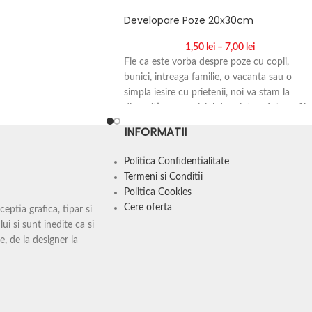
Developare Poze 20x30cm
1,50
lei
–
7,00
lei
Fie ca este vorba despre poze cu copii,
bunici, intreaga familie, o vacanta sau o
simpla iesire cu prietenii, noi va stam la
dispozitie cu serviciul de printare fotografii.
Peste aceste amintiri nu trebuie lasat sa se
INFORMATII
astearna timpul si printarea fotografiilor est
o modalitate placuta si eficienta sa retraiesti
Politica Confidentialitate
acele momente.
Termeni si Conditii
Politica Cookies
Cere oferta
ptia grafica, tipar si
ui si sunt inedite ca si
e, de la designer la