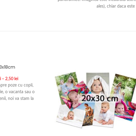
ales), chiar daca este
13x18cm
i
–
2,50
lei
spre poze cu copii,
lie, o vacanta sau o
enii, noi va stam la
l de printare fotografii.
 nu trebuie lasat sa se
intarea fotografiilor este
i eficienta sa retraiesti