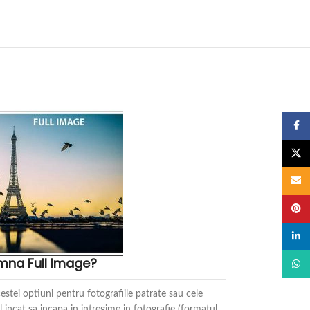
Faceb
X
Email
Pinter
linked
mna Full Image?
What
stei optiuni pentru fotografiile patrate sau cele
 incat sa incapa in intregime in fotografie (formatul