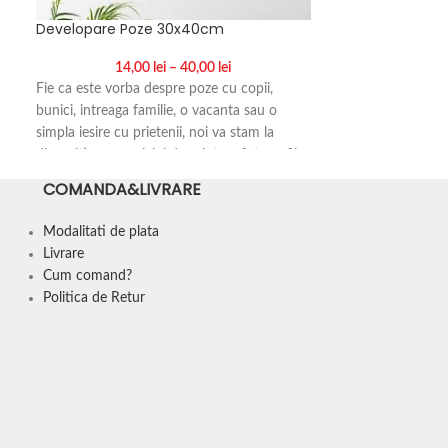
Developare Poze 30x40cm
14,00
lei
–
40,00
lei
Fie ca este vorba despre poze cu copii,
bunici, intreaga familie, o vacanta sau o
simpla iesire cu prietenii, noi va stam la
dispozitie cu serviciul de printare fotografii.
Peste aceste amintiri nu trebuie lasat sa se
COMANDA&LIVRARE
e
astearna timpul si printarea fotografiilor este
o modalitate placuta si eficienta sa retraiesti
Modalitati de plata
acele momente.
Livrare
Cum comand?
Politica de Retur