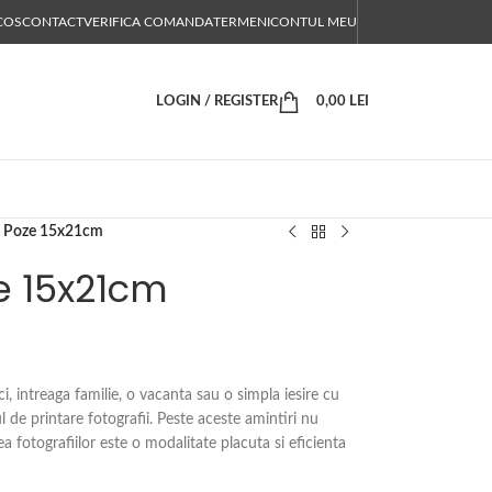
COS
CONTACT
VERIFICA COMANDA
TERMENI
CONTUL MEU
LOGIN / REGISTER
0,00
LEI
e Poze 15x21cm
e 15x21cm
i, intreaga familie, o vacanta sau o simpla iesire cu
ul de printare fotografii. Peste aceste amintiri nu
ea fotografiilor este o modalitate placuta si eficienta