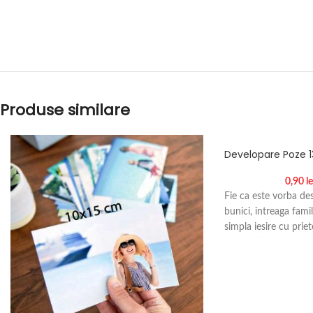
Produse similare
Developare Poze 
0,90
le
Fie ca este vorba de
bunici, intreaga fami
simpla iesire cu priet
dispozitie cu serviciu
Peste aceste amintiri
astearna timpul si pr
o modalitate placuta s
acele momente.