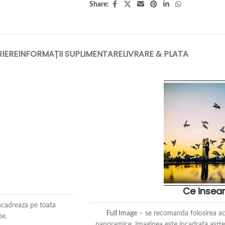
Share:
IERE
INFORMAȚII SUPLIMENTARE
LIVRARE & PLATA
Ce insea
ncadreaza pe toata
Full Image
– se recomanda folosirea ace
be.
panoramice. Imaginea este incadrata astfel