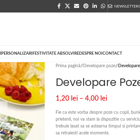
NEWSLETTER
R
PERSONALIZARI
FESTIVITATE ABSOLVIRE
DESPRE NOI
CONTACT
Prima pagină
/
Developare poze
/
Developar
Developare Poz
1,20
lei
–
4,00
lei
Fie ca este vorba despre poze cu copii, bunic
prietenii, noi va stam la dispozitie cu servici
trebuie lasat sa se astearna timpul si printar
sa retraiesti acele momente.