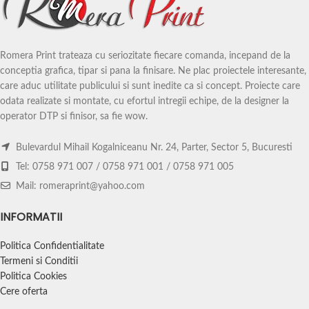
astearna timpul si printarea
astearna timpul si printarea
fotografiilor este o modalitate placuta
fotografiilor este o modalitate placuta
si eficienta sa retraiesti acele
si eficienta sa retraiesti acele
momente.
momente.
Romera Print trateaza cu seriozitate fiecare comanda, incepand de la
conceptia grafica, tipar si pana la finisare. Ne plac proiectele interesante,
care aduc utilitate publicului si sunt inedite ca si concept. Proiecte care
odata realizate si montate, cu efortul intregii echipe, de la designer la
operator DTP si finisor, sa fie wow.
Bulevardul Mihail Kogalniceanu Nr. 24, Parter, Sector 5, Bucuresti
Tel: 0758 971 007 / 0758 971 001 / 0758 971 005
Mail: romeraprint@yahoo.com
INFORMATII
Politica Confidentialitate
Termeni si Conditii
Politica Cookies
Cere oferta