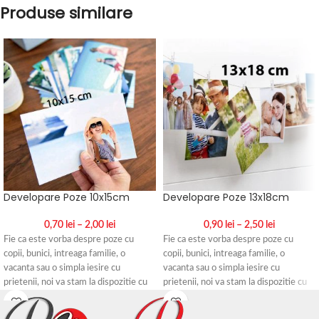
Produse similare
Developare Poze 10x15cm
Developare Poze 13x18cm
0,70
lei
–
2,00
lei
0,90
lei
–
2,50
lei
Fie ca este vorba despre poze cu
Fie ca este vorba despre poze cu
copii, bunici, intreaga familie, o
copii, bunici, intreaga familie, o
vacanta sau o simpla iesire cu
vacanta sau o simpla iesire cu
prietenii, noi va stam la dispozitie cu
prietenii, noi va stam la dispozitie cu
serviciul de printare fotografii. Peste
serviciul de printare fotografii. Peste
aceste amintiri nu trebuie lasat sa se
aceste amintiri nu trebuie lasat sa se